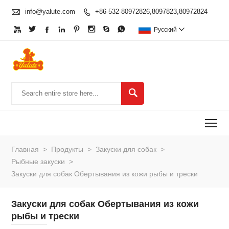

info@yalute.com
+86-532-80972826,8097823,80972824









Pусский


To
Главная
>
Продукты
>
Закуски для собак
>
Рыбные закуски
>
Закуски для собак Обертывания из кожи рыбы и трески
Закуски для собак Обертывания из кожи
рыбы и трески