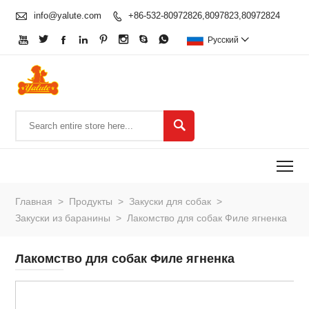

info@yalute.com
+86-532-80972826,8097823,80972824









Pусский


To
Главная
>
Продукты
>
Закуски для собак
>
Закуски из баранины
>
Лакомство для собак Филе ягненка
Лакомство для собак Филе ягненка