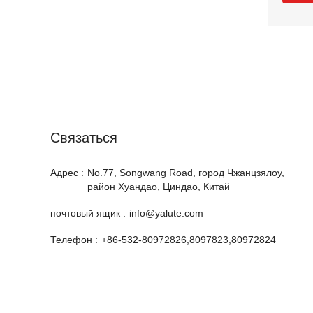
Cвязаться
Адрес :
No.77, Songwang Road, город Чжанцзялоу,
район Хуандао, Циндао, Китай
почтовый ящик :
info@yalute.com
Телефон :
+86-532-80972826,8097823,80972824