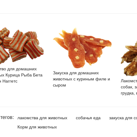
тво для домашних
Закуска для домашних
ых Курица Рыба Бета
животных с куриным филе и
Лакомс
н Наггетс
сыром
собак, 
грудка,
тегов:
лакомства для животных
собачья еда
закуска для с
Корм для животных