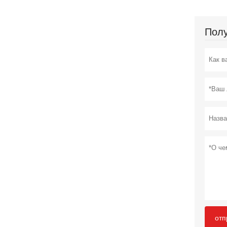
Полу
отп