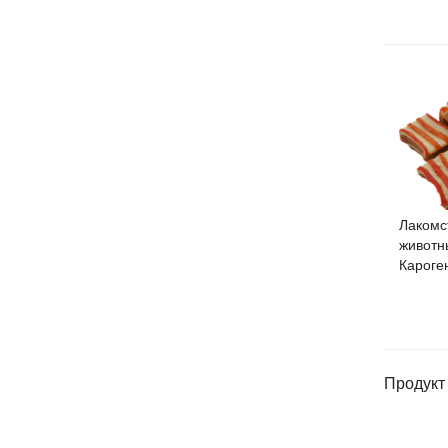
Лакомс
животн
Кароге
Продукт 