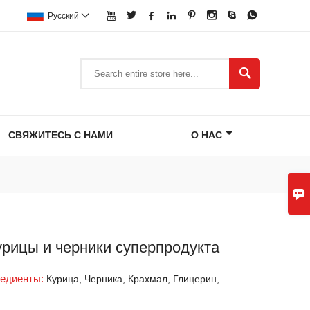








Pусский


СВЯЖИТЕСЬ С НАМИ
О НАС

урицы и черники суперпродукта
редиенты:
Курица, Черника, Крахмал, Глицерин,