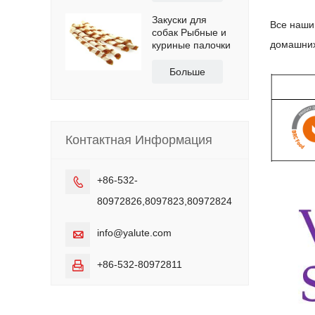
домашних собак
Закуски для
Все наши
собак Рыбные и
домашних
куриные палочки
Больше
Контактная Информация
+86-532-

80972826,8097823,80972824
info@yalute.com

+86-532-80972811
