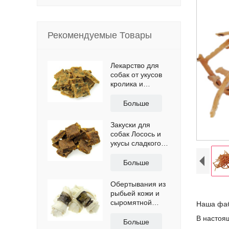
Рекомендуемые Товары
Лекарство для
собак от укусов
кролика и
овощей
Больше
Закуски для
собак Лосось и
укусы сладкого
картофеля
Больше
Обертывания из
рыбьей кожи и
сыромятной
Наша фаб
кости для
В настоя
лечения
Больше