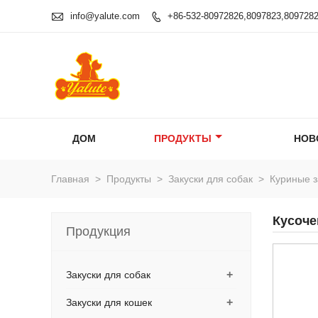

info@yalute.com
+86-532-80972826,8097823,809728

ДОМ
ПРОДУКТЫ
НОВ
Главная
>
Продукты
>
Закуски для собак
>
Куриные з
Кусоче
Продукция
+
Закуски для собак
+
Закуски для кошек